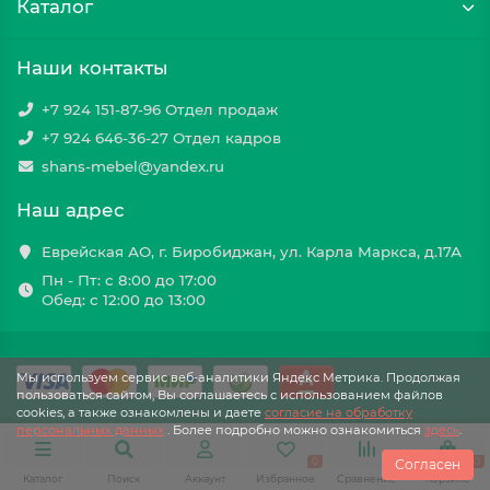
Каталог
Наши контакты
+7 924 151-87-96 Отдел продаж
+7 924 646-36-27 Отдел кадров
shans-mebel@yandex.ru
Наш адрес
Еврейская АО, г. Биробиджан, ул. Карла Маркса, д.17А
Пн - Пт: с 8:00 до 17:00
Обед: с 12:00 до 13:00
Мы используем сервис веб-аналитики Яндекс Метрика. Продолжая
пользоваться сайтом, Вы соглашаетесь с использованием файлов
cookies, а также ознакомлены и даете
cогласие на обработку
персональных данных
. Более подробно можно ознакомиться
здесь
.
0
0
0
Согласен
Каталог
Поиск
Аккаунт
Избранное
Сравнение
Корзина