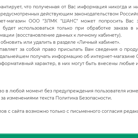
нтирует, что полученная от Вас информация никогда и ни
, предусмотренных действующим законодательством Росси
рнет-магазин ООО "ЗЛМК "ШАНС" может попросить Вас з
 будет использоваться только при обработке заказа в 
ации (восстановление данных к личному кабинету).
обновить или удалить в разделе «Личный кабинет».
авляет за собой право присылать Вам сведения о проду
 в дальнейшем получать информацию об интернет-магазине 
нформативный характер, в них могут быть внесены любые 
аво в любой момент без предупреждения пользователя изме
 за изменениями текста Политика Безопасности.
ов с сайта возможно только с письменного согласия реда