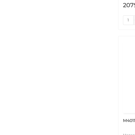
207
М401