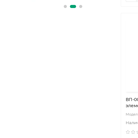
ВП-0
элем