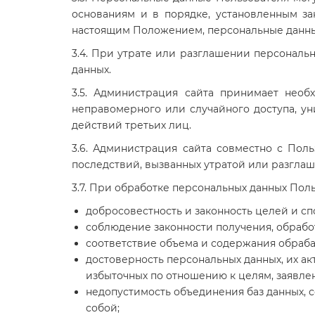
основаниям и в порядке, установленным за
настоящим Положением, персональные данные
3.4. При утрате или разглашении персонал
данных.
3.5. Администрация сайта принимает нео
неправомерного или случайного доступа, ун
действий третьих лиц.
3.6. Администрация сайта совместно с По
последствий, вызванных утратой или разгла
3.7. При обработке персональных данных По
добросовестность и законность целей и с
соблюдение законности получения, обработ
соответствие объема и содержания обраба
достоверность персональных данных, их ак
избыточных по отношению к целям, заявле
недопустимость объединения баз данных, 
собой;