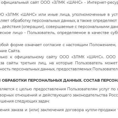
о
официальный сайт ООО «ЗЛМК «ШАНС»
- Интернет-ресу
О «ЗЛМК «ШАНС»
или иные лица, уполномоченные в уст
вляет обработку персональных данных, а также определяют
, действия (операции), совершаемые с персональными да
ическое лицо - Пользователь, определяемое в качестве су
любой форме означает согласие с настоящим Положением,
ние Сайта.
только к официальному сайту ООО «ЗЛМК «ШАНС». ООО
 за сайты третьих лиц, на которые Пользователь может
ность персональных данных, предоставляемых Пользовател
ЧИ ОБРАБОТКИ ПЕРСОНАЛЬНЫХ ДАННЫХ. СОСТАВ ПЕРСО
вляется с целью предоставления Пользователям услуг по 
говорных отношений и действующего законодательства Рос
ешения следующих задач:
ния заказа и (или) заключения договора купли-продажи