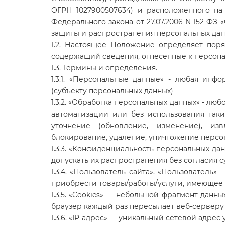
ОГРН 1027900507634) и расположенного на
Федерального закона от 27.07.2006 N 152-ФЗ
защиты и распространения персональных дан
1.2. Настоящее Положение определяет поря
содержащий сведения, отнесенные к персон
1.3. Термины и определения.
1.3.1. «Персональные данные» - любая ин
(субъекту персональных данных)
1.3.2. «Обработка персональных данных» - л
автоматизации или без использования таки
уточнение (обновление, изменение), изв
блокирование, удаление, уничтожение персо
1.3.3. «Конфиденциальность персональных д
допускать их распространения без согласия с
1.3.4. «Пользователь сайта», «Пользователь
приобрести товары/работы/услуги, имеющее д
1.3.5. «Cookies» — небольшой фрагмент дан
браузер каждый раз пересылает веб-серверу 
1.3.6. «IP-адрес» — уникальный сетевой адрес