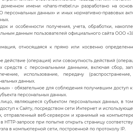
 доменном имени «shans-mebel.ru» разработано на осно
 «О персональных данных» и иных нормативно-правовых ак
ных.
док и особенности получения, учета, обработки, накоп
альным данным пользователей
официального сайта ООО «
формация, относящаяся к прямо или косвенно определе
юбое действие (операция) или совокупность действий (опер
х средств с персональными данными, включая сбор, запи
лечение, использование, передачу (распространение, 
нальных данных.
анных» - обязательное для соблюдения получившим доступ
убъекта персональных данных.
» - лицо, являющееся субъектом персональных данных, в 
оступ к Сайту, посредством сети Интернет и использующе
ных, отправленный веб-сервером и хранимый на компьютере
в HTTP-запросе при попытке открыть страницу соответству
 узла в компьютерной сети, построенной по протоколу IP.