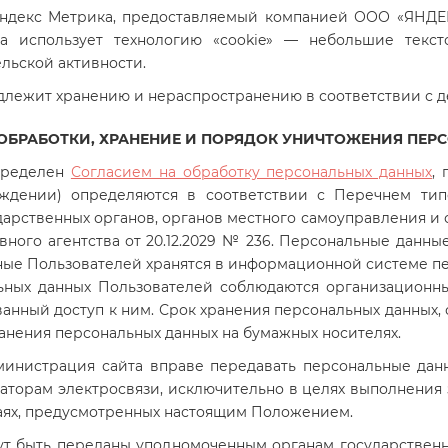
ндекс Метрика, предоставляемый компанией ООО «ЯНДЕКС», 
ка использует технологию «cookie» — небольшие текс
ельской активности.
одлежит хранению и нераспространению в соответствии с 
И ОБРАБОТКИ, ХРАНЕНИЕ И ПОРЯДОК УНИЧТОЖЕНИЯ ПЕР
пределен
Согласием на обработку персональных данных
,
ждении) определяются в соответствии с Перечнем тип
арственных органов, органов местного самоуправления и о
ого агентства от 20.12.2029 № 236.
Персональные данные
ные Пользователей хранятся в информационной системе пер
льных данных Пользователей соблюдаются организационн
анный доступ к ним. Срок хранения персональных данных,
ранения персональных данных на бумажных носителях.
Администрация сайта вправе передавать персональные дан
аторам электросвязи, исключительно в целях выполнения 
учаях, предусмотренных настоящим Положением.
гут быть переданы уполномоченным органам государствен