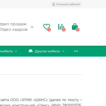
Личный кабинет
 Отдел продаж
 Отдел кадров
0
0
0
 мебель
Другая мебель
сайта ООО «ЗЛМК «ШАНС» (далее по тексту –
еских конструкций «Шанс» (ИНН 7901003176,