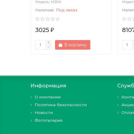
М2041
Под заказ
3025 ₽
810
В корзину
Информация
Служб
О компании
Конта
Политика безопасности
Акци
Новости
Оплат
Фотогалерея