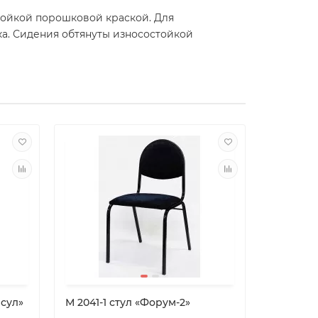
тойкой порошковой краской. Для
а. Сидения обтянуты износостойкой
сул»
М 2041-1 стул «Форум-2»
М2113 Ст