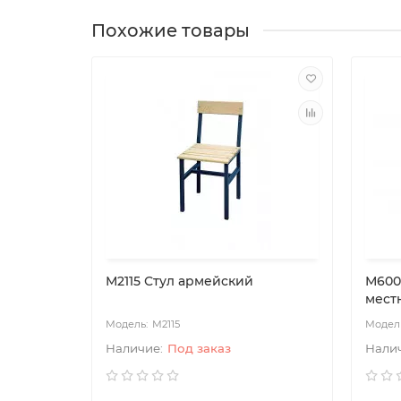
Похожие товары
М2115 Стул армейский
М600
мест
М2115
Под заказ