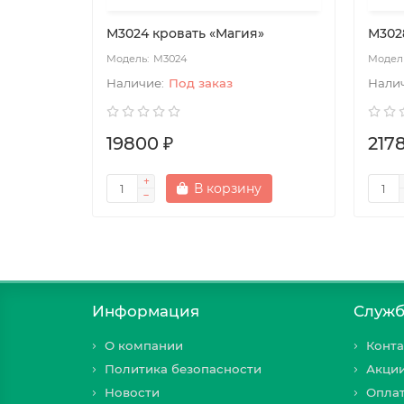
М3024 кровать «Магия»
М302
М3024
Под заказ
19800 ₽
217
В корзину
Информация
Служб
О компании
Конта
Политика безопасности
Акци
Новости
Оплат