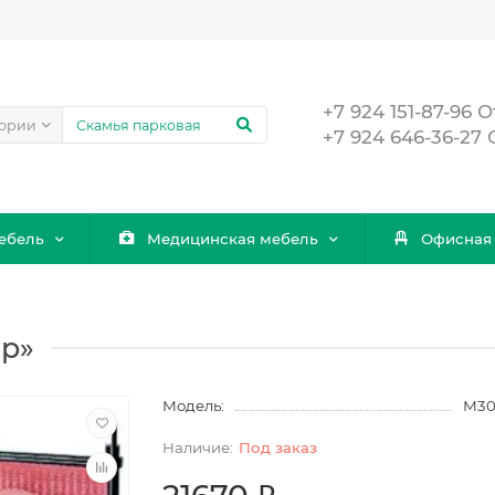
+7 924 151-87-96
гории
+7 924 646-36-27
ебель
Медицинская мебель
Офисная
ор»
Модель:
М30
Под заказ